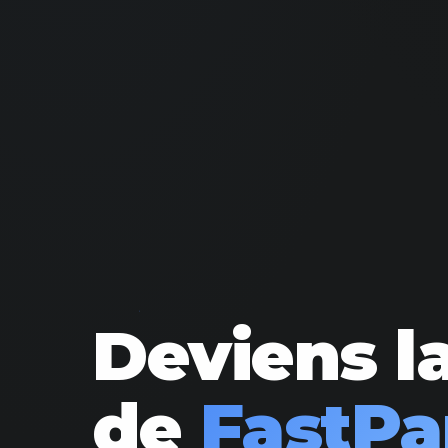
Deviens la
de
FastPa