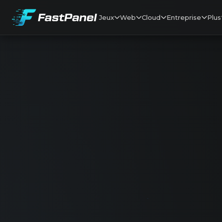
Jeux
Web
Cloud
Entreprise
Plus
FastPanel