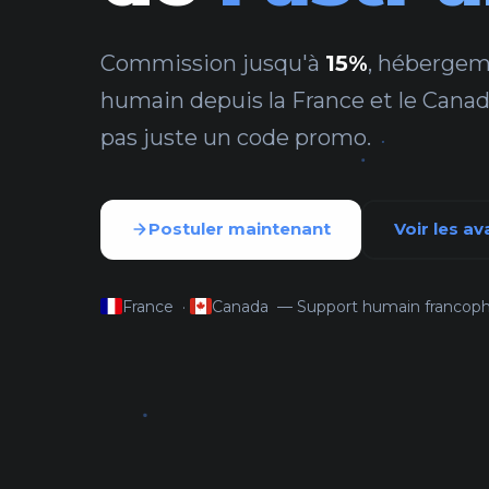
Commission jusqu'à
15%
, hébergem
humain depuis la France et le Canad
pas juste un code promo.
Postuler maintenant
Voir les a
France ·
Canada — Support humain francop